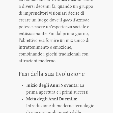
a diversi decenni fa, quando un gruppo
di imprenditori visioniari decise di
creare un luogo dove il
gioco d’azzardo
potesse essere un’esperienza sociale e
entusiasmante. Fin dal primo giorno,
l’obiettivo era fornire un mix unico di
intrattenimento e emozione,
combinando i giochi tradizionali con
attrazioni moderne.
Fasi della sua Evoluzione
Inizio degli Anni Novanta:
La
prima apertura e i primi successi.
Metà degli Anni Duemila:
Introduzione di moderne tecnologie
di gioco e ampliamento delle