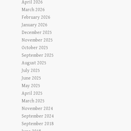
April 2026
March 2026
February 2026
January 2026
December 2025
November 2025
October 2025
September 2025
August 2025
July 2025
June 2025
May 2025
April 2025
March 2025
November 2024
September 2024
September 2018