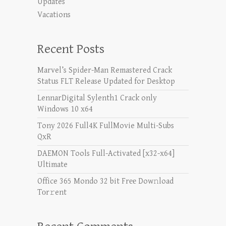
Updates
Vacations
Recent Posts
Marvel’s Spider-Man Remastered Crack
Status FLT Release Updated for Desktop
LennarDigital Sylenth1 Crack only
Windows 10 x64
Tony 2026 Full4K FullMovie Multi-Subs
QxR
DAEMON Tools Full-Activated [x32-x64]
Ultimate
Office 365 Mondo 32 bit Frее Dow𝚗load
Tоr𝚛ent