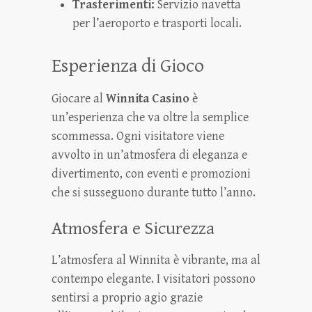
Trasferimenti:
Servizio navetta
per l’aeroporto e trasporti locali.
Esperienza di Gioco
Giocare al
Winnita Casino
è
un’esperienza che va oltre la semplice
scommessa. Ogni visitatore viene
avvolto in un’atmosfera di eleganza e
divertimento, con eventi e promozioni
che si susseguono durante tutto l’anno.
Atmosfera e Sicurezza
L’atmosfera al Winnita è vibrante, ma al
contempo elegante. I visitatori possono
sentirsi a proprio agio grazie