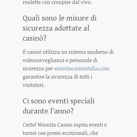
roulette con croupier dal vivo.
Quali sono le misure di
sicurezza adottate al
casinò?
Il casinò utilizza un sistema moderno di
videosorveglianza e personale di
sicurezza per
winnitacasinoitalia.com
garantire la sicurezza di tutti i
visitatori.
Ci sono eventi speciali
durante l’anno?
Certo! Winnita Casino ospita eventi e
tornei con premi eccezionali, che