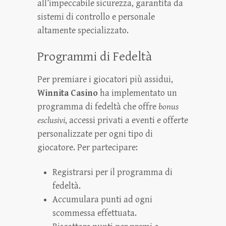
all’impeccabile sicurezza, garantita da
sistemi di controllo e personale
altamente specializzato.
Programmi di Fedeltà
Per premiare i giocatori più assidui,
Winnita Casino
ha implementato un
programma di fedeltà che offre
bonus
esclusivi
, accessi privati a eventi e offerte
personalizzate per ogni tipo di
giocatore. Per partecipare:
Registrarsi per il programma di
fedeltà.
Accumulara punti ad ogni
scommessa effettuata.