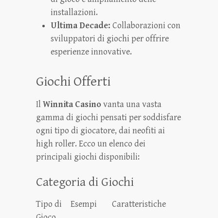
installazioni.
Ultima Decade:
Collaborazioni con
sviluppatori di giochi per offrire
esperienze innovative.
Giochi Offerti
Il
Winnita Casino
vanta una vasta
gamma di giochi pensati per soddisfare
ogni tipo di giocatore, dai neofiti ai
high roller. Ecco un elenco dei
principali giochi disponibili:
Categoria di Giochi
Tipo di
Esempi
Caratteristiche
Gioco