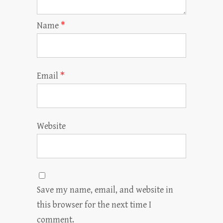
Name
*
Email
*
Website
Save my name, email, and website in
this browser for the next time I
comment.