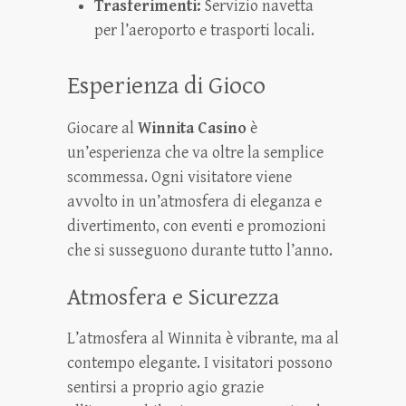
Trasferimenti:
Servizio navetta
per l’aeroporto e trasporti locali.
Esperienza di Gioco
Giocare al
Winnita Casino
è
un’esperienza che va oltre la semplice
scommessa. Ogni visitatore viene
avvolto in un’atmosfera di eleganza e
divertimento, con eventi e promozioni
che si susseguono durante tutto l’anno.
Atmosfera e Sicurezza
L’atmosfera al Winnita è vibrante, ma al
contempo elegante. I visitatori possono
sentirsi a proprio agio grazie