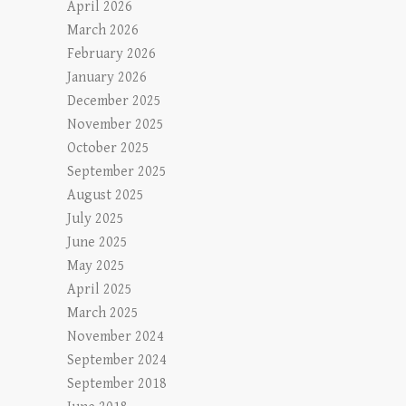
April 2026
March 2026
February 2026
January 2026
December 2025
November 2025
October 2025
September 2025
August 2025
July 2025
June 2025
May 2025
April 2025
March 2025
November 2024
September 2024
September 2018