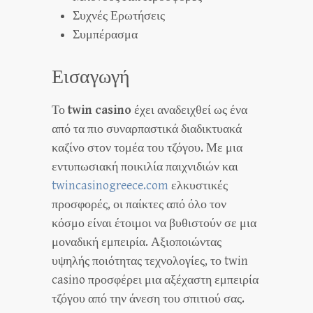
Συχνές Ερωτήσεις
Συμπέρασμα
Εισαγωγή
Το
twin casino
έχει αναδειχθεί ως ένα
από τα πιο συναρπαστικά διαδικτυακά
καζίνο στον τομέα του τζόγου. Με μια
εντυπωσιακή ποικιλία παιχνιδιών και
twincasinogreece.com
ελκυστικές
προσφορές, οι παίκτες από όλο τον
κόσμο είναι έτοιμοι να βυθιστούν σε μια
μοναδική εμπειρία. Αξιοποιώντας
υψηλής ποιότητας τεχνολογίες, το twin
casino προσφέρει μια αξέχαστη εμπειρία
τζόγου από την άνεση του σπιτιού σας.