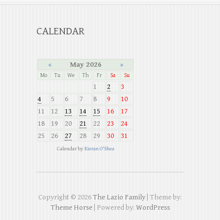
CALENDAR
«
May 2026
»
Mo
Tu
We
Th
Fr
Sa
Su
1
2
3
4
5
6
7
8
9
10
11
12
13
14
15
16
17
18
19
20
21
22
23
24
25
26
27
28
29
30
31
Calendar by
Kieran O'Shea
Copyright © 2026
The Lazio Family
| Theme by:
Theme Horse
| Powered by:
WordPress