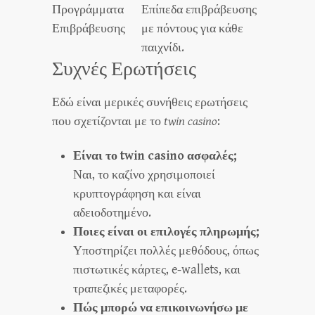
Προγράμματα
Επίπεδα επιβράβευσης
Επιβράβευσης
με πόντους για κάθε
παιχνίδι.
Συχνές Ερωτήσεις
Εδώ είναι μερικές συνήθεις ερωτήσεις
που σχετίζονται με το
twin casino
:
Είναι το twin casino ασφαλές;
Ναι, το καζίνο χρησιμοποιεί
κρυπτογράφηση και είναι
αδειοδοτημένο.
Ποιες είναι οι επιλογές πληρωμής;
Υποστηρίζει πολλές μεθόδους, όπως
πιστωτικές κάρτες, e-wallets, και
τραπεζικές μεταφορές.
Πώς μπορώ να επικοινωνήσω με