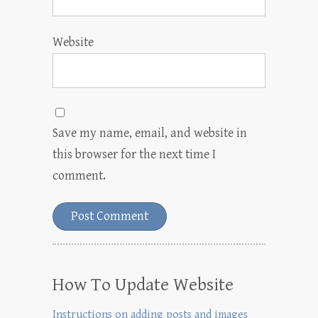
Website
Save my name, email, and website in
this browser for the next time I
comment.
How To Update Website
Instructions on adding posts and images