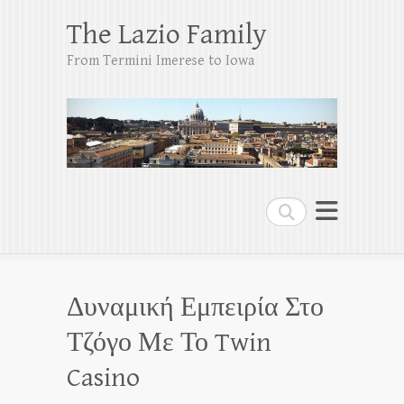
The Lazio Family
From Termini Imerese to Iowa
Search
Δυναμική Εμπειρία Στο
Τζόγο Με Το Twin
Casino