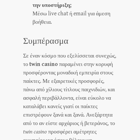
την υποστήριξη;
Μέσω live chat ή email για άμεση
βοήθεια.
Συμπέρασμα
Σε έναν κόσμο που εξελίσσεται συνεχώς,
το
twin casino
παραμένει στην κορυφή
προσφέροντας μοναδική εμπειρία στους
παίκτες. Με εξαιρετικές προσφορές,
πάνω από χίλιους τίτλους παιχνιδιών, και
ασφαλή περιβάλλοντα, είναι εύκολο να
καταλάβει κανείς γιατί οι παίκτες
επιστρέφουν ξανά και ξανά. Ανεξάρτητα
από το αν είστε αρχάριος ή βετεράνος, το
twin casino
προσφέρει αμέτρητες