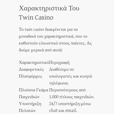
Χαρακτηριστικά Του
Twin Casino
Το
twin casino
διακρίνεται για τα
μοναδικά του χαρακτηριστικά, που το
καθιστούν ελκυστικό στους παίκτες. Ας
δούμε μερικά από αυτά:
Χαρακτηριστικό
Περιγραφή
Διαφορετικές
Διαθέσιμο σε
Πλατφόρμες
υπολογιστές και κινητά
τηλέφωνα.
Πλούσια Γκάμα
Περισσότερους από
Παιχνιδιών
1.000 τίτλους παιχνιδιών.
Υποστήριξη
24/7 υποστήριξη μέσω
Πελατών
chat και email.