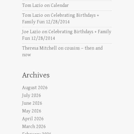
Tom Lazio
on
Calendar
Tom Lazio
on
Celebrating Birthdays +
Family Fun 12/28/2014
Joe Lazio
on
Celebrating Birthdays + Family
Fun 12/28/2014
Theresa Mitchell
on
cousins – then and
now
Archives
August 2026
July 2026
June 2026
May 2026
April 2026
March 2026