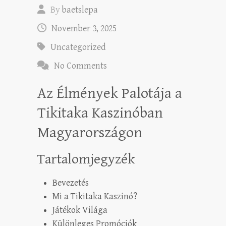
By
baetslepa
November 3, 2025
Uncategorized
No Comments
Az Élmények Palotája a
Tikitaka Kaszinóban
Magyarországon
Tartalomjegyzék
Bevezetés
Mi a Tikitaka Kaszinó?
Játékok Világa
Különleges Promóciók