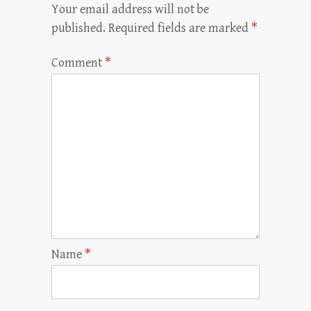
Your email address will not be
published.
Required fields are marked
*
Comment
*
Name
*