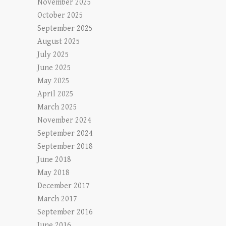
November 2025
October 2025
September 2025
August 2025
July 2025
June 2025
May 2025
April 2025
March 2025
November 2024
September 2024
September 2018
June 2018
May 2018
December 2017
March 2017
September 2016
June 2016