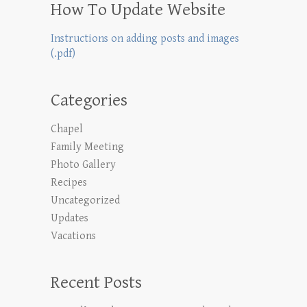
How To Update Website
Instructions on adding posts and images
(.pdf)
Categories
Chapel
Family Meeting
Photo Gallery
Recipes
Uncategorized
Updates
Vacations
Recent Posts