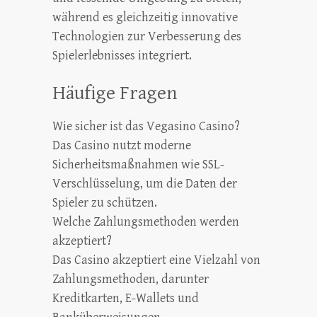
während es gleichzeitig innovative
Technologien zur Verbesserung des
Spielerlebnisses integriert.
Häufige Fragen
Wie sicher ist das Vegasino Casino?
Das Casino nutzt moderne
Sicherheitsmaßnahmen wie SSL-
Verschlüsselung, um die Daten der
Spieler zu schützen.
Welche Zahlungsmethoden werden
akzeptiert?
Das Casino akzeptiert eine Vielzahl von
Zahlungsmethoden, darunter
Kreditkarten, E-Wallets und