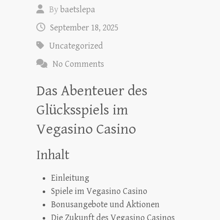
By
baetslepa
September 18, 2025
Uncategorized
No Comments
Das Abenteuer des
Glücksspiels im
Vegasino Casino
Inhalt
Einleitung
Spiele im Vegasino Casino
Bonusangebote und Aktionen
Die Zukunft des Vegasino Casinos