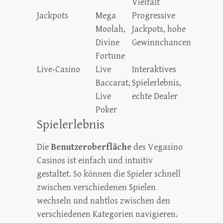
Vielfalt
Jackpots
Mega
Progressive
Moolah,
Jackpots, hohe
Divine
Gewinnchancen
Fortune
Live-Casino
Live
Interaktives
Baccarat,
Spielerlebnis,
Live
echte Dealer
Poker
Spielerlebnis
Die
Benutzeroberfläche
des Vegasino
Casinos ist einfach und intuitiv
gestaltet. So können die Spieler schnell
zwischen verschiedenen Spielen
wechseln und nahtlos zwischen den
verschiedenen Kategorien navigieren.