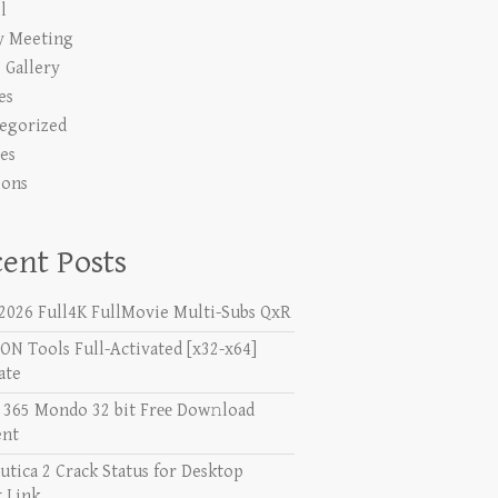
l
y Meeting
 Gallery
es
egorized
es
ions
ent Posts
2026 Full4K FullMovie Multi-Subs QxR
N Tools Full-Activated [x32-x64]
ate
e 365 Mondo 32 bit Frее Dow𝚗load
ent
utica 2 Crack Status for Desktop
t Link