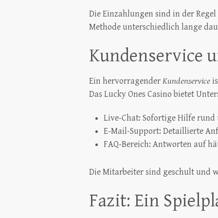
Die Einzahlungen sind in der Rege
Methode unterschiedlich lange da
Kundenservice u
Ein hervorragender
Kundenservice
is
Das Lucky Ones Casino bietet Unter
Live-Chat: Sofortige Hilfe rund
E-Mail-Support: Detaillierte A
FAQ-Bereich: Antworten auf hä
Die Mitarbeiter sind geschult und w
Fazit: Ein Spielpl