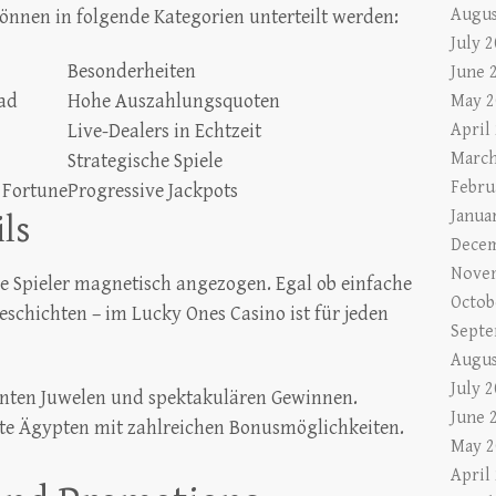
Augus
önnen in folgende Kategorien unterteilt werden:
July 
Besonderheiten
June 
ead
Hohe Auszahlungsquoten
May 2
Live-Dealers in Echtzeit
April
March
Strategische Spiele
Febru
 Fortune
Progressive Jackpots
Janua
ils
Decem
Nove
le Spieler magnetisch angezogen. Egal ob einfache
Octob
schichten – im Lucky Ones Casino ist für jeden
Septe
Augus
July 
unten Juwelen und spektakulären Gewinnen.
June 
alte Ägypten mit zahlreichen Bonusmöglichkeiten.
May 2
April