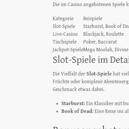
Die im Casino angebotenen Spiele k
Kategorie
Beispiele
Slot-Spiele
Starburst, Book of D
Live-Casino
Blackjack, Roulette
Tischspiele
Poker, Baccarat
Jackpot-Spiele
Mega Moolah, Divine
Slot-Spiele im Deta
Die Vielfalt der
Slot-Spiele
hat vie
Früchte oder komplexe Abenteuerge
Geschmack etwas dabei.
Starburst:
Ein Klassiker mit b
Book of Dead:
Eine Reise ins 