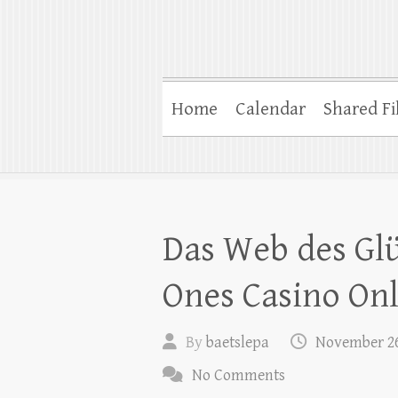
Home
Calendar
Shared Fi
Das Web des Gl
Ones Casino Onl
By
baetslepa
November 26
No Comments