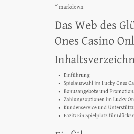
“`markdown
Das Web des Gl
Ones Casino Onl
Inhaltsverzeichn
Einführung
Spielauswahl im Lucky Ones Ca
Bonusangebote und Promotion
Zahlungsoptionen im Lucky On
Kundenservice und Unterstütz
Fazit: Ein Spielplatz für Glücksr