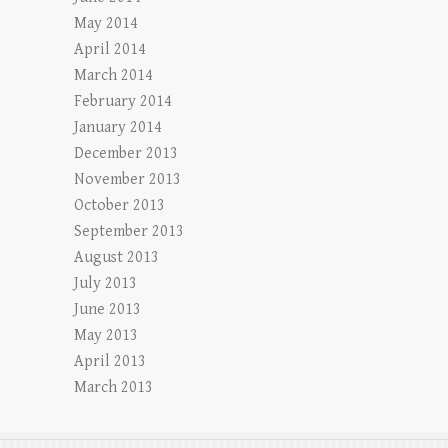
May 2014
April 2014
March 2014
February 2014
January 2014
December 2013
November 2013
October 2013
September 2013
August 2013
July 2013
June 2013
May 2013
April 2013
March 2013