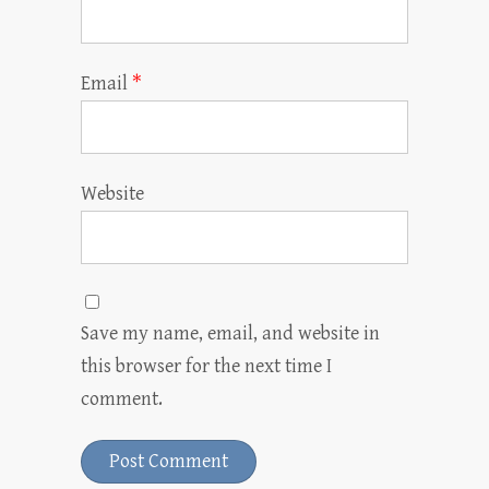
Email
*
Website
Save my name, email, and website in
this browser for the next time I
comment.