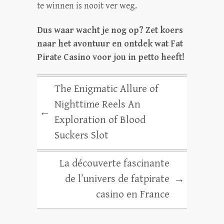
te winnen is nooit ver weg.
Dus waar wacht je nog op? Zet koers
naar het avontuur en ontdek wat Fat
Pirate Casino voor jou in petto heeft!
The Enigmatic Allure of
Nighttime Reels An
←
Exploration of Blood
Suckers Slot
La découverte fascinante
de l’univers de fatpirate
→
casino en France