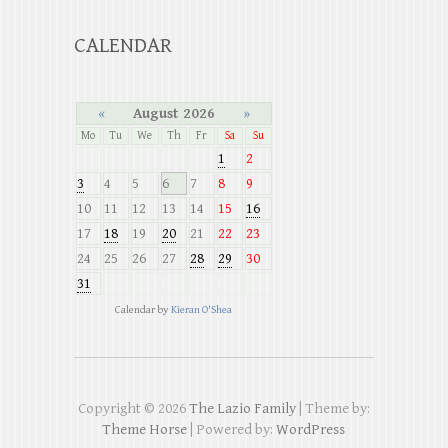
CALENDAR
«
August 2026
»
Mo
Tu
We
Th
Fr
Sa
Su
1
2
3
4
5
6
7
8
9
10
11
12
13
14
15
16
17
18
19
20
21
22
23
24
25
26
27
28
29
30
31
Calendar by
Kieran O'Shea
Copyright © 2026
The Lazio Family
| Theme by:
Theme Horse
| Powered by:
WordPress