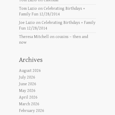
Tom Lazio
on
Calendar
Tom Lazio
on
Celebrating Birthdays +
Family Fun 12/28/2014
Joe Lazio
on
Celebrating Birthdays + Family
Fun 12/28/2014
Theresa Mitchell
on
cousins – then and
now
Archives
August 2026
July 2026
June 2026
May 2026
April 2026
March 2026
February 2026