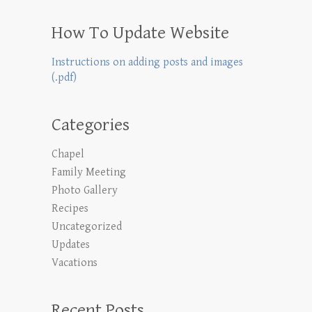
How To Update Website
Instructions on adding posts and images
(.pdf)
Categories
Chapel
Family Meeting
Photo Gallery
Recipes
Uncategorized
Updates
Vacations
Recent Posts