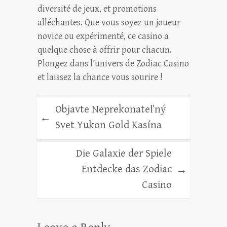
diversité de jeux, et promotions
alléchantes. Que vous soyez un joueur
novice ou expérimenté, ce casino a
quelque chose à offrir pour chacun.
Plongez dans l’univers de Zodiac Casino
et laissez la chance vous sourire !
Objavte Neprekonateľný
←
Svet Yukon Gold Kasína
Die Galaxie der Spiele
Entdecke das Zodiac
→
Casino