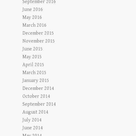
September 2016
June 2016
May 2016
March 2016
December 2015
November 2015
June 2015
May 2015
April 2015
March 2015
January 2015
December 2014
October 2014
September 2014
August 2014
July 2014
June 2014
May 2014