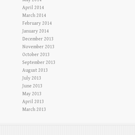
April 2014
March 2014
February 2014
January 2014
December 2013
November 2013
October 2013
September 2013
August 2013
July 2013
June 2013
May 2013
April 2013
March 2013