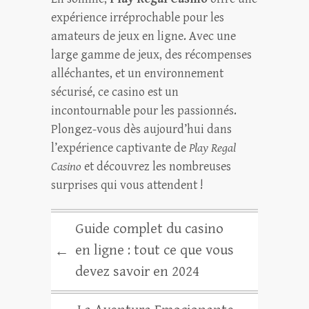
expérience irréprochable pour les
amateurs de jeux en ligne. Avec une
large gamme de jeux, des récompenses
alléchantes, et un environnement
sécurisé, ce casino est un
incontournable pour les passionnés.
Plongez-vous dès aujourd’hui dans
l’expérience captivante de
Play Regal
Casino
et découvrez les nombreuses
surprises qui vous attendent !
Guide complet du casino
en ligne : tout ce que vous
←
devez savoir en 2024