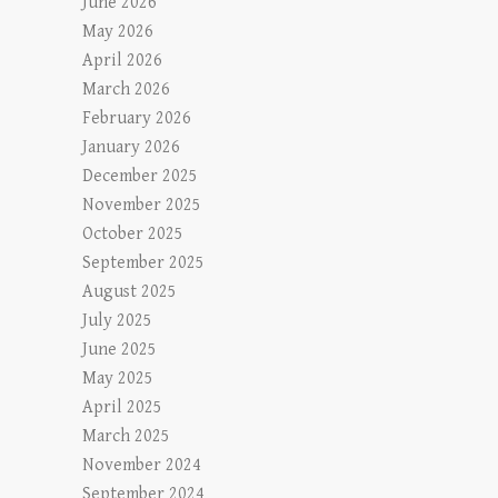
June 2026
May 2026
April 2026
March 2026
February 2026
January 2026
December 2025
November 2025
October 2025
September 2025
August 2025
July 2025
June 2025
May 2025
April 2025
March 2025
November 2024
September 2024