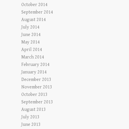
October 2014
September 2014
August 2014
July 2014
June 2014
May 2014
April 2014
March 2014
February 2014
January 2014
December 2013
November 2013
October 2013
September 2013
August 2013
July 2013
June 2013