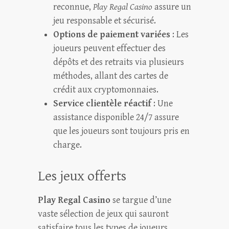
reconnue,
Play Regal Casino
assure un
jeu responsable et sécurisé.
Options de paiement variées
: Les
joueurs peuvent effectuer des
dépôts et des retraits via plusieurs
méthodes, allant des cartes de
crédit aux cryptomonnaies.
Service clientèle réactif
: Une
assistance disponible 24/7 assure
que les joueurs sont toujours pris en
charge.
Les jeux offerts
Play Regal Casino
se targue d’une
vaste sélection de jeux qui sauront
satisfaire tous les types de joueurs.