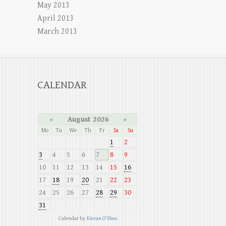
May 2013
April 2013
March 2013
CALENDAR
«
August 2026
»
Mo
Tu
We
Th
Fr
Sa
Su
1
2
3
4
5
6
7
8
9
10
11
12
13
14
15
16
17
18
19
20
21
22
23
24
25
26
27
28
29
30
31
Calendar by
Kieran O'Shea