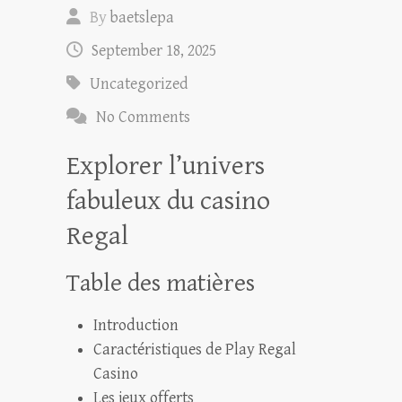
By
baetslepa
September 18, 2025
Uncategorized
No Comments
Explorer l’univers
fabuleux du casino
Regal
Table des matières
Introduction
Caractéristiques de Play Regal
Casino
Les jeux offerts