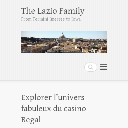
The Lazio Family
From Termini Imerese to Iowa
Search
Explorer l’univers
fabuleux du casino
Regal