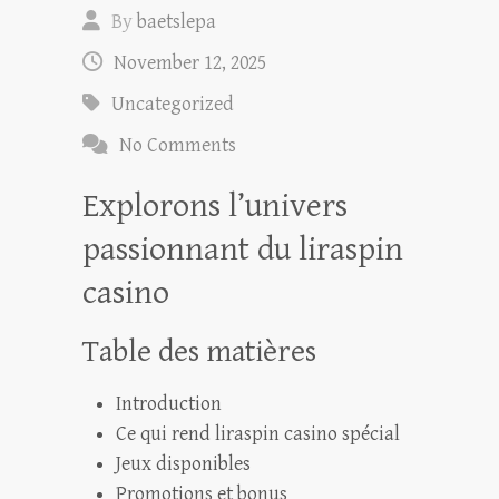
By
baetslepa
November 12, 2025
Uncategorized
No Comments
Explorons l’univers
passionnant du liraspin
casino
Table des matières
Introduction
Ce qui rend liraspin casino spécial
Jeux disponibles
Promotions et bonus