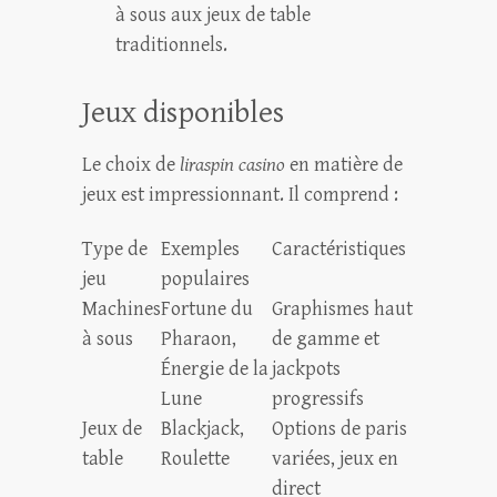
à sous aux jeux de table
traditionnels.
Jeux disponibles
Le choix de
liraspin casino
en matière de
jeux est impressionnant. Il comprend :
Type de
Exemples
Caractéristiques
jeu
populaires
Machines
Fortune du
Graphismes haut
à sous
Pharaon,
de gamme et
Énergie de la
jackpots
Lune
progressifs
Jeux de
Blackjack,
Options de paris
table
Roulette
variées, jeux en
direct