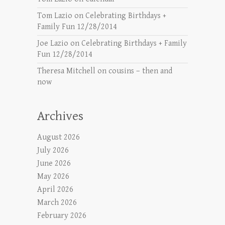
Tom Lazio
on
Celebrating Birthdays +
Family Fun 12/28/2014
Joe Lazio
on
Celebrating Birthdays + Family
Fun 12/28/2014
Theresa Mitchell
on
cousins – then and
now
Archives
August 2026
July 2026
June 2026
May 2026
April 2026
March 2026
February 2026