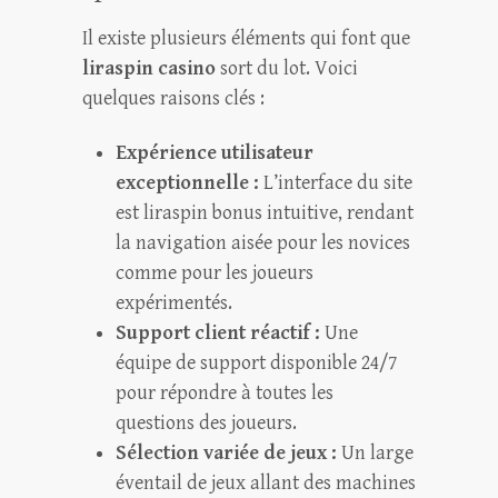
Il existe plusieurs éléments qui font que
liraspin casino
sort du lot. Voici
quelques raisons clés :
Expérience utilisateur
exceptionnelle :
L’interface du site
est
liraspin bonus
intuitive, rendant
la navigation aisée pour les novices
comme pour les joueurs
expérimentés.
Support client réactif :
Une
équipe de support disponible 24/7
pour répondre à toutes les
questions des joueurs.
Sélection variée de jeux :
Un large
éventail de jeux allant des machines