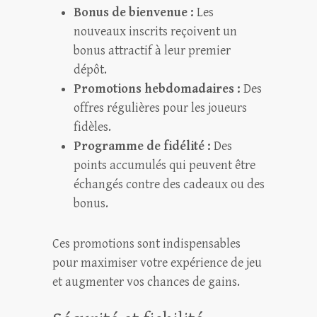
Bonus de bienvenue :
Les
nouveaux inscrits reçoivent un
bonus attractif à leur premier
dépôt.
Promotions hebdomadaires :
Des
offres régulières pour les joueurs
fidèles.
Programme de fidélité :
Des
points accumulés qui peuvent être
échangés contre des cadeaux ou des
bonus.
Ces promotions sont indispensables
pour maximiser votre expérience de jeu
et augmenter vos chances de gains.