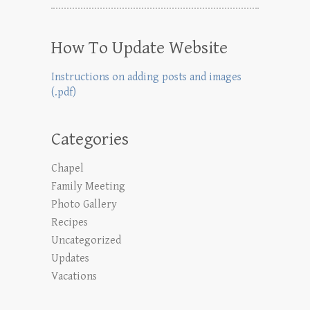
How To Update Website
Instructions on adding posts and images
(.pdf)
Categories
Chapel
Family Meeting
Photo Gallery
Recipes
Uncategorized
Updates
Vacations