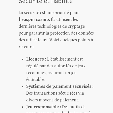
Sécurité et fiabilité
La sécurité est une priorité pour
liraspin casino
. Ils utilisent les
dernières technologies de cryptage
pour garantir la protection des données
des utilisateurs. Voici quelques points à
retenir :
Licences :
L’établissement est
régulé par des autorités de jeux
reconnues, assurant un jeu
équitable.
Systèmes de paiement sécurisés :
Des transactions sécurisées via
divers moyens de paiement.
Jeu responsable :
Des outils et