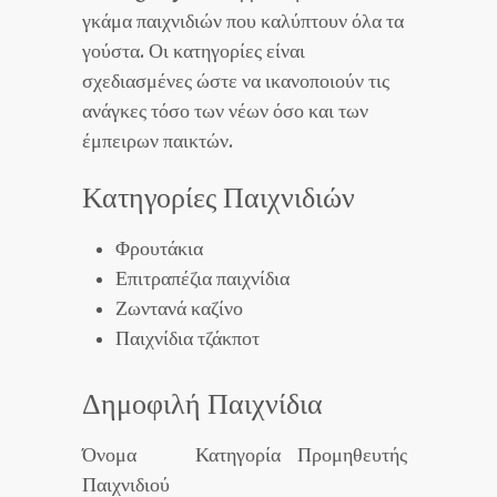
γκάμα παιχνιδιών που καλύπτουν όλα τα
γούστα. Οι κατηγορίες είναι
σχεδιασμένες ώστε να ικανοποιούν τις
ανάγκες τόσο των νέων όσο και των
έμπειρων παικτών.
Κατηγορίες Παιχνιδιών
Φρουτάκια
Επιτραπέζια παιχνίδια
Ζωντανά καζίνο
Παιχνίδια τζάκποτ
Δημοφιλή Παιχνίδια
Όνομα
Κατηγορία
Προμηθευτής
Παιχνιδιού