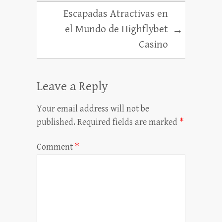
Escapadas Atractivas en
el Mundo de Highflybet
→
Casino
Leave a Reply
Your email address will not be
published.
Required fields are marked
*
Comment
*