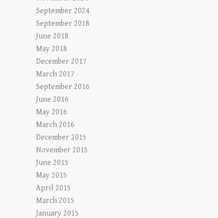
September 2024
September 2018
June 2018
May 2018
December 2017
March 2017
September 2016
June 2016
May 2016
March 2016
December 2015
November 2015
June 2015
May 2015
April 2015
March 2015
January 2015