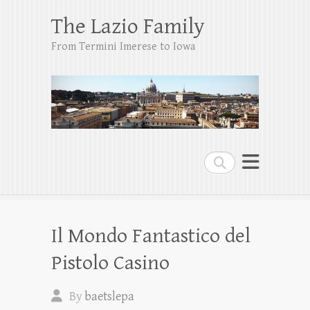
The Lazio Family
From Termini Imerese to Iowa
Search
Il Mondo Fantastico del
Pistolo Casino
By
baetslepa