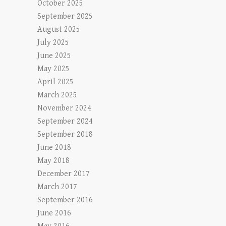
October 2025
September 2025
August 2025
July 2025
June 2025
May 2025
April 2025
March 2025
November 2024
September 2024
September 2018
June 2018
May 2018
December 2017
March 2017
September 2016
June 2016