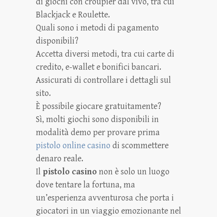
di giochi con croupier dal vivo, tra cui
Blackjack e Roulette.
Quali sono i metodi di pagamento
disponibili?
Accetta diversi metodi, tra cui carte di
credito, e-wallet e bonifici bancari.
Assicurati di controllare i dettagli sul
sito.
È possibile giocare gratuitamente?
Sì, molti giochi sono disponibili in
modalità demo per provare prima
pistolo online casino
di scommettere
denaro reale.
Il
pistolo casino
non è solo un luogo
dove tentare la fortuna, ma
un’esperienza avventurosa che porta i
giocatori in un viaggio emozionante nel