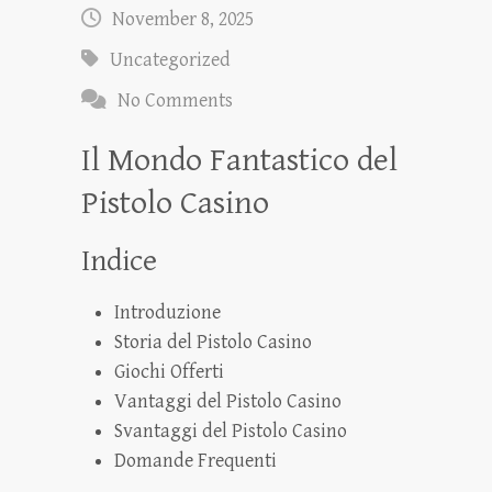
November 8, 2025
Uncategorized
No Comments
Il Mondo Fantastico del
Pistolo Casino
Indice
Introduzione
Storia del Pistolo Casino
Giochi Offerti
Vantaggi del Pistolo Casino
Svantaggi del Pistolo Casino
Domande Frequenti