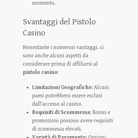
momento.
Svantaggi del Pistolo
Casino
Nonostante i numerosi vantaggi, ci
sono anche alcuni aspetti da
considerare prima di affiliarsi al
pistolo casino
:
Limitazioni Geografiche
: Alcuni
paesi potrebbero essere esclusi
dall’accesso al casino.
Requisiti di Scommessa
: Bonus e
promozioni possono avere requisiti
di scommessa elevati.
Varietà di Pagamento
: Opzioni