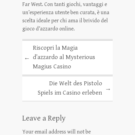
Far West. Con tanti giochi, vantaggi e
un’esperienza utente ben curata, è una
scelta ideale per chi ama il brivido del
gioco d’azzardo online.
Riscopri la Magia
d’azzardo al Mysterious
←
Magius Casino
Die Welt des Pistolo
→
Spiels im Casino erleben
Leave a Reply
Your email address will not be