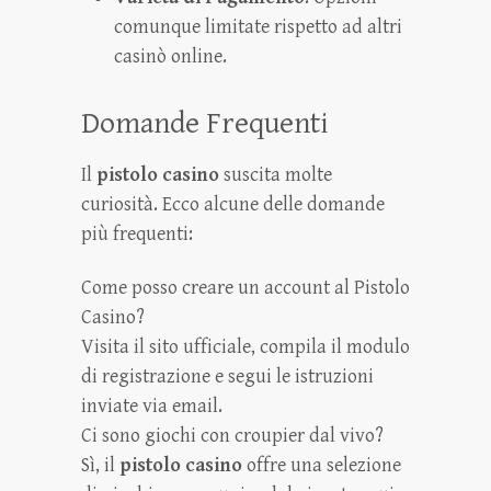
comunque limitate rispetto ad altri
casinò online.
Domande Frequenti
Il
pistolo casino
suscita molte
curiosità. Ecco alcune delle domande
più frequenti:
Come posso creare un account al Pistolo
Casino?
Visita il sito ufficiale, compila il modulo
di registrazione e segui le istruzioni
inviate via email.
Ci sono giochi con croupier dal vivo?
Sì, il
pistolo casino
offre una selezione