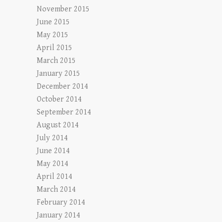
November 2015
June 2015
May 2015
April 2015
March 2015
January 2015
December 2014
October 2014
September 2014
August 2014
July 2014
June 2014
May 2014
April 2014
March 2014
February 2014
January 2014