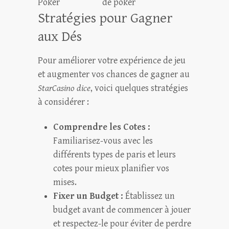
Poker
de poker
Stratégies pour Gagner
aux Dés
Pour améliorer votre expérience de jeu
et augmenter vos chances de gagner au
StarCasino dice
, voici quelques stratégies
à considérer :
Comprendre les Cotes :
Familiarisez-vous avec les
différents types de paris et leurs
cotes pour mieux planifier vos
mises.
Fixer un Budget :
Établissez un
budget avant de commencer à jouer
et respectez-le pour éviter de perdre