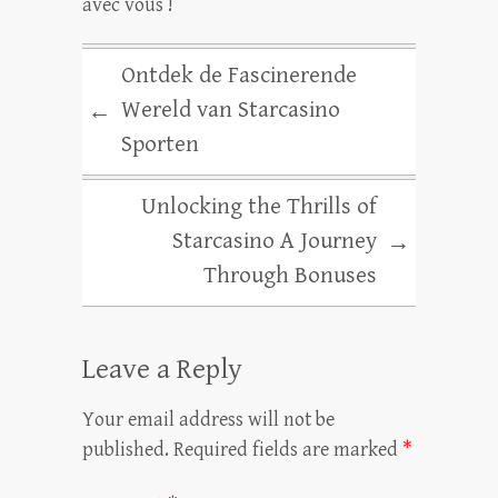
avec vous !
Ontdek de Fascinerende
Wereld van Starcasino
←
Sporten
Unlocking the Thrills of
Starcasino A Journey
→
Through Bonuses
Leave a Reply
Your email address will not be
published.
Required fields are marked
*