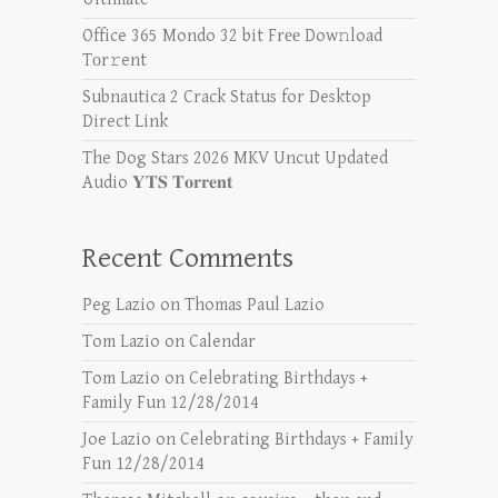
Office 365 Mondo 32 bit Frее Dow𝚗load
Tоr𝚛ent
Subnautica 2 Crack Status for Desktop
Direct Link
The Dog Stars 2026 MKV Uncut Updated
Audio 𝐘𝐓𝐒 𝐓𝐨𝐫𝐫𝐞𝐧𝐭
Recent Comments
Peg Lazio
on
Thomas Paul Lazio
Tom Lazio
on
Calendar
Tom Lazio
on
Celebrating Birthdays +
Family Fun 12/28/2014
Joe Lazio
on
Celebrating Birthdays + Family
Fun 12/28/2014