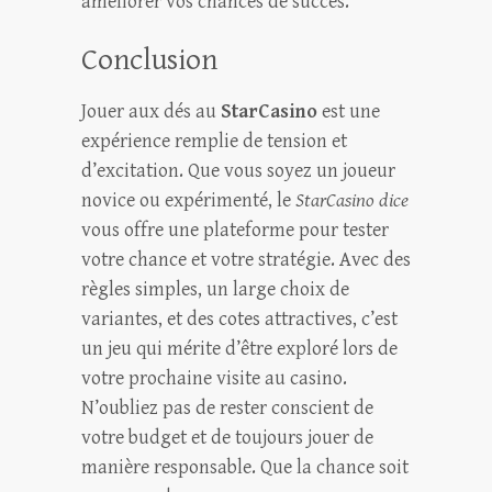
améliorer vos chances de succès.
Conclusion
Jouer aux dés au
StarCasino
est une
expérience remplie de tension et
d’excitation. Que vous soyez un joueur
novice ou expérimenté, le
StarCasino dice
vous offre une plateforme pour tester
votre chance et votre stratégie. Avec des
règles simples, un large choix de
variantes, et des cotes attractives, c’est
un jeu qui mérite d’être exploré lors de
votre prochaine visite au casino.
N’oubliez pas de rester conscient de
votre budget et de toujours jouer de
manière responsable. Que la chance soit