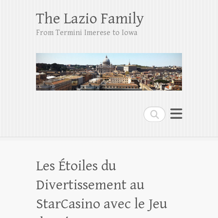
The Lazio Family
From Termini Imerese to Iowa
Search
Les Étoiles du
Divertissement au
StarCasino avec le Jeu