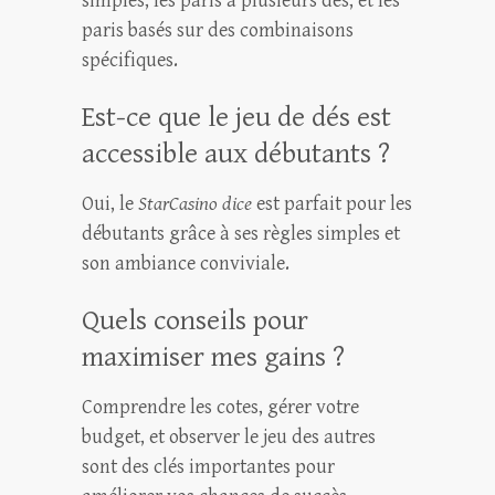
simples, les paris à plusieurs dés, et les
paris basés sur des combinaisons
spécifiques.
Est-ce que le jeu de dés est
accessible aux débutants ?
Oui, le
StarCasino dice
est parfait pour les
débutants grâce à ses règles simples et
son ambiance conviviale.
Quels conseils pour
maximiser mes gains ?
Comprendre les cotes, gérer votre
budget, et observer le jeu des autres
sont des clés importantes pour