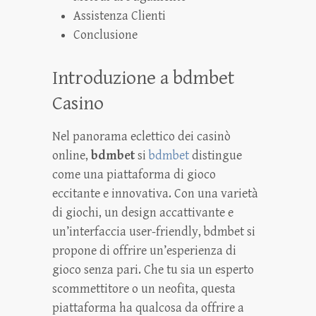
Assistenza Clienti
Conclusione
Introduzione a bdmbet
Casino
Nel panorama eclettico dei casinò
online,
bdmbet
si
bdmbet
distingue
come una piattaforma di gioco
eccitante e innovativa. Con una varietà
di giochi, un design accattivante e
un’interfaccia user-friendly, bdmbet si
propone di offrire un’esperienza di
gioco senza pari. Che tu sia un esperto
scommettitore o un neofita, questa
piattaforma ha qualcosa da offrire a