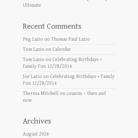
Ultimate
Recent Comments
Peg Lazio
on
Thomas Paul Lazio
Tom Lazio
on
Calendar
Tom Lazio
on
Celebrating Birthdays +
Family Fun 12/28/2014
Joe Lazio
on
Celebrating Birthdays + Family
Fun 12/28/2014
Theresa Mitchell
on
cousins – then and
now
Archives
August 2026