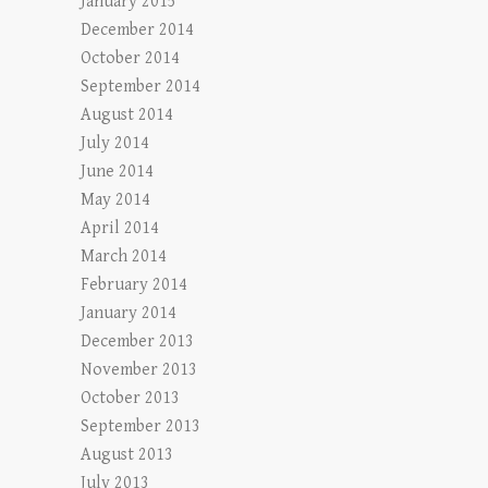
January 2015
December 2014
October 2014
September 2014
August 2014
July 2014
June 2014
May 2014
April 2014
March 2014
February 2014
January 2014
December 2013
November 2013
October 2013
September 2013
August 2013
July 2013