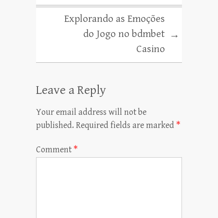
Explorando as Emoções
do Jogo no bdmbet
→
Casino
Leave a Reply
Your email address will not be
published.
Required fields are marked
*
Comment
*