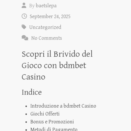
By
baetslepa
September 24, 2025
Uncategorized
No Comments
Scopri il Brivido del
Gioco con bdmbet
Casino
Indice
Introduzione a bdmbet Casino
Giochi Offerti
Bonus e Promozioni
Metodi di Pagamento