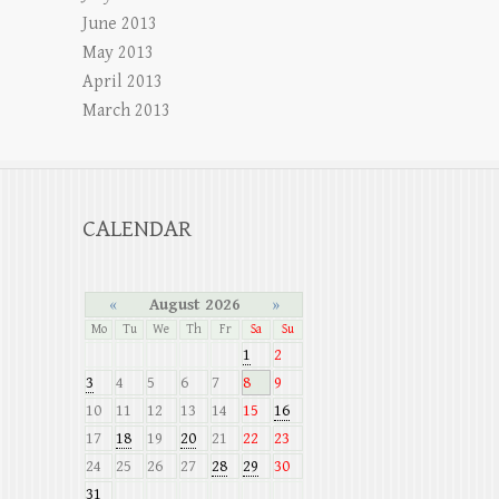
June 2013
May 2013
April 2013
March 2013
CALENDAR
«
August 2026
»
Mo
Tu
We
Th
Fr
Sa
Su
1
2
3
4
5
6
7
8
9
10
11
12
13
14
15
16
17
18
19
20
21
22
23
24
25
26
27
28
29
30
31