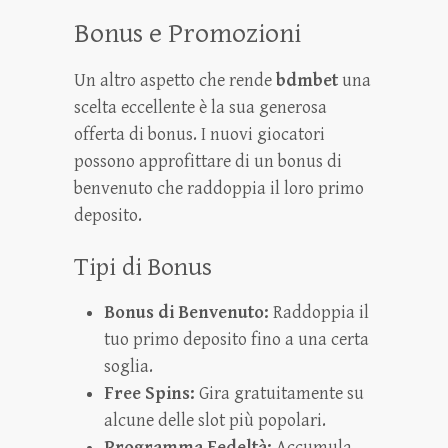
Bonus e Promozioni
Un altro aspetto che rende
bdmbet
una
scelta eccellente è la sua generosa
offerta di bonus. I nuovi giocatori
possono approfittare di un bonus di
benvenuto che raddoppia il loro primo
deposito.
Tipi di Bonus
Bonus di Benvenuto:
Raddoppia il
tuo primo deposito fino a una certa
soglia.
Free Spins:
Gira gratuitamente su
alcune delle slot più popolari.
Programma Fedeltà:
Accumula