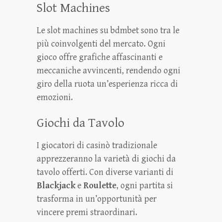
Slot Machines
Le slot machines su bdmbet sono tra le
più coinvolgenti del mercato. Ogni
gioco offre grafiche affascinanti e
meccaniche avvincenti, rendendo ogni
giro della ruota un’esperienza ricca di
emozioni.
Giochi da Tavolo
I giocatori di casinò tradizionale
apprezzeranno la varietà di giochi da
tavolo offerti. Con diverse varianti di
Blackjack
e
Roulette
, ogni partita si
trasforma in un’opportunità per
vincere premi straordinari.